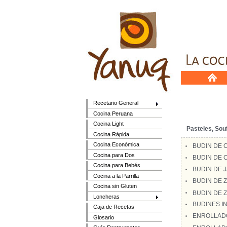
Recetario General
Cocina Peruana
Cocina Light
Pasteles, Sou
Cocina Rápida
Cocina Económica
BUDIN DE 
Cocina para Dos
BUDIN DE 
Cocina para Bebés
BUDIN DE 
Cocina a la Parrilla
BUDIN DE 
Cocina sin Gluten
BUDIN DE 
Loncheras
BUDINES I
Caja de Recetas
ENROLLADO
Glosario