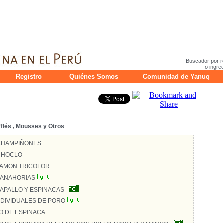
Buscador por r
o ingre
Registro
Quiénes Somos
Comunidad de Yanuq
fflés , Mousses y Otros
CHAMPIÑONES
CHOCLO
JAMON TRICOLOR
ZANAHORIAS
ZAPALLO Y ESPINACAS
NDIVIDUALES DE PORO
 DE ESPINACA