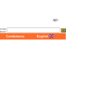
/td>
eceta
diente
Contáctenos
English