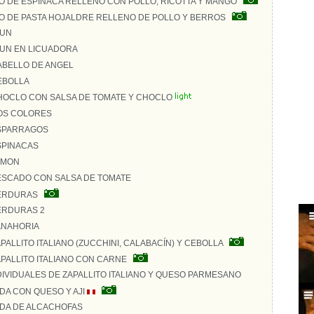
 DE ESPINACA RELLENO CON POLLO, RICOTTA Y MANGO
 DE PASTA HOJALDRE RELLENO DE POLLO Y BERROS
TUN
TUN EN LICUADORA
ABELLO DE ANGEL
EBOLLA
HOCLO CON SALSA DE TOMATE Y CHOCLO
OS COLORES
SPARRAGOS
SPINACAS
AMON
ESCADO CON SALSA DE TOMATE
VERDURAS
ERDURAS 2
ANAHORIA
PALLITO ITALIANO (ZUCCHINI, CALABACÍN) Y CEBOLLA
APALLITO ITALIANO CON CARNE
DIVIDUALES DE ZAPALLITO ITALIANO Y QUESO PARMESANO
DA CON QUESO Y AJI
DA DE ALCACHOFAS