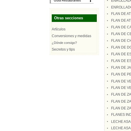
ENROLLADO
Guía Restaurantes
ENROLLADO
FLAN DE A
Otras secciones
FLAN DE A
FLAN DE C
Artículos
FLAN DE C
Conversiones y medidas
FLAN DE C
¿Dónde consigo?
FLAN DE D
Secretos y tips
FLAN DE E
FLAN DE E
FLAN DE J
FLAN DE P
FLAN DE 
FLAN DE V
FLAN DE Z
FLAN DE ZA
FLAN DE Z
FLANES IN
LECHE ASA
LECHE ASA