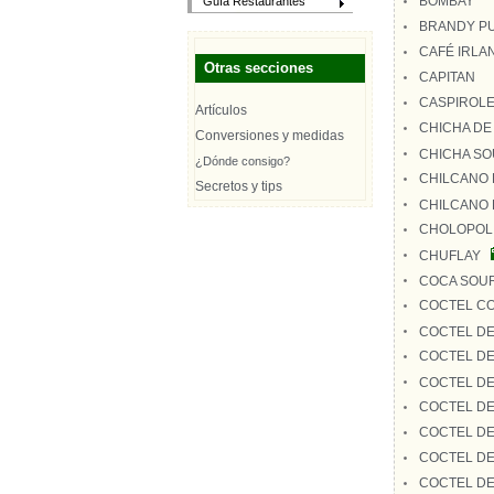
BOMBAY
Guía Restaurantes
BRANDY P
CAFÉ IRLAN
Otras secciones
CAPITAN
CASPIROLE
Artículos
CHICHA DE
Conversiones y medidas
CHICHA S
¿Dónde consigo?
CHILCANO 
Secretos y tips
CHILCANO 
CHOLOPOL
CHUFLAY
COCA SOU
COCTEL C
COCTEL D
COCTEL DE
COCTEL DE
COCTEL DE
COCTEL DE
COCTEL DE
COCTEL DE