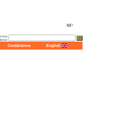
/td>
eceta
diente
Contáctenos
English