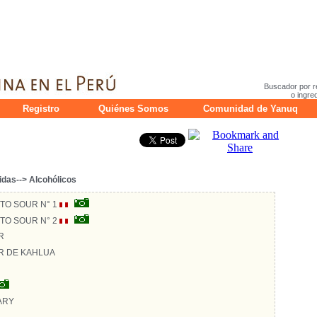
Buscador por r
o ingre
Registro
Quiénes Somos
Comunidad de Yanuq
idas--> Alcohólicos
O SOUR N° 1
O SOUR N° 2
R
R DE KAHLUA
ARY