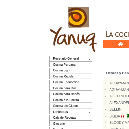
Recetario General
Cocina Peruana
Cocina Light
Licores y Beb
Cocina Rápida
Cocina Económica
AGUAYMANT
Cocina para Dos
AGUAYMANT
Cocina para Bebés
ALEXANDE
Cocina a la Parrilla
ALEXANDE
Cocina sin Gluten
BELLINI
Loncheras
BIBLIA
Caja de Recetas
BLOODY M
Glosario