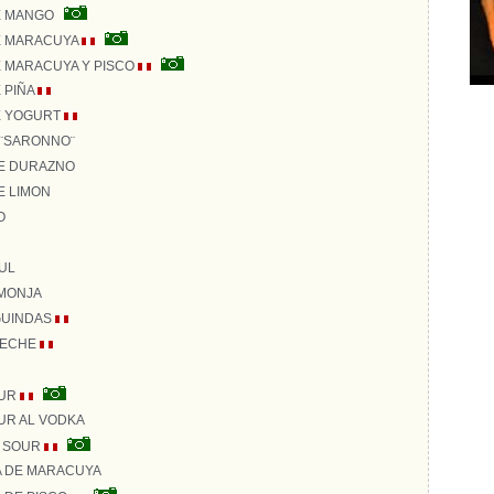
E MANGO
E MARACUYA
 MARACUYA Y PISCO
 PIÑA
E YOGURT
 ¨SARONNO¨
DE DURAZNO
E LIMON
O
UL
MONJA
GUINDAS
LECHE
UR
R AL VODKA
 SOUR
 DE MARACUYA