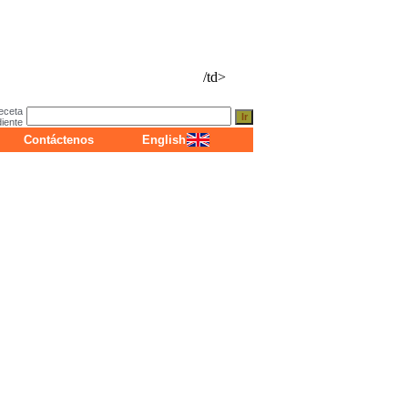
/td>
eceta
diente
Contáctenos
English