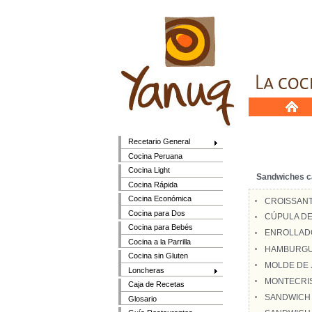
Recetario General
Cocina Peruana
Cocina Light
Sandwiches c
Cocina Rápida
Cocina Económica
CROISSANT
Cocina para Dos
CÚPULA DE
Cocina para Bebés
ENROLLADO
Cocina a la Parrilla
HAMBURGU
Cocina sin Gluten
MOLDE DE
Loncheras
MONTECRI
Caja de Recetas
SANDWICH 
Glosario