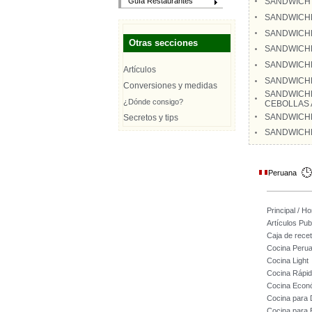
SANDWICH 
Guía Restaurantes
SANDWICHE
SANDWICHE
Otras secciones
SANDWICH
SANDWICHE
Artículos
SANDWICHE
Conversiones y medidas
SANDWICHE
¿Dónde consigo?
CEBOLLAS
SANDWICHE
Secretos y tips
SANDWICHE
Peruana
Principal / H
Artículos Pub
Caja de rece
Cocina Peru
Cocina Light
Cocina Rápi
Cocina Econ
Cocina para
Cocina para