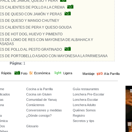
FÁCIL DE JAMÓN, QUESO Y PERA
S CALIENTES DE POLLO A LA CREMA
S DE QUESO CON JAMÓN Y PERAS
ES DE QUESO Y MANGO CHUTNEY
S CALIENTES DE PERA Y QUESO GOUDA
S DE HOT DOG, HUEVO Y PIMIENTO
S DE LOMO DE RES CON MAYONESA DE ALBAHACA Y
 ASADAS
S DE POLLO AL PESTO GRATINADO
S DE PORTOBELLO ASADO CON MAYONESA A LA PARMESANA
Página:
1
Rápida
Económica
Ligera
Foto
Maridaje
A la Parrilla
ome
Cocina a la Parrilla
Guía restaurantes
licados
Cocina sin Gluten
Lonchera Pre-Escolar
tas
Comunidad de Yanuq
Lonchera Escolar
ana
Contáctenos
Lonchera Adulto
Conversiones y medidas
Quiénes Somos
da
¿Dónde consigo?
Registro
ómica
Secretos y tips
 Dos
Glosario
 Bébes