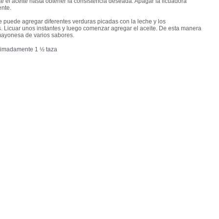
 el aceite hasta obtener la consistencia deseada. Apagar la licuadora
nte.
 puede agregar diferentes verduras picadas con la leche y los
 Licuar unos instantes y luego comenzar agregar el aceite. De esta manera
mayonesa de varios sabores.
ximadamente 1 ½ taza