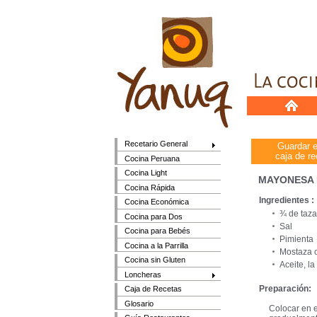
Recetario General
Guardar 
caja de re
Cocina Peruana
Cocina Light
MAYONESA 
Cocina Rápida
Ingredientes :
Cocina Económica
¾ de taza
Cocina para Dos
Sal
Cocina para Bebés
Pimienta
Cocina a la Parrilla
Mostaza 
Cocina sin Gluten
Aceite, l
Loncheras
Preparación:
Caja de Recetas
Glosario
Colocar en e