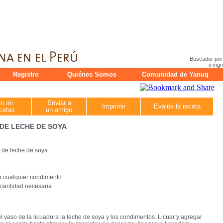
Buscador por
o ingr
Registro
Quiénes Somos
Comunidad de Yanuq
en mi
Enviar a
Imprimir
Evalúa la receta
cetas
un amigo
DE LECHE DE SOYA
 de leche de soya
o cualquier condimento
a cantidad necesaria
l vaso de la licuadora la leche de soya y los condimentos. Licuar y agregar