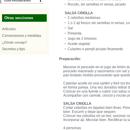
Guía Restaurantes
Rocoto, sin semillas ni venas, picado
SALSA CRIOLLA
Otras secciones
2 cebollas medianas
1 o 2 ají fresco sin semillas ni venas, co
Sal
Artículos
Pimienta
Conversiones y medidas
Jugo de 2 limones
¿Dónde consigo?
Aceite vegetal
Secretos y tips
Culantro o perejil picado finamente
Preparación:
Macerar el pescado en el jugo de limón du
pescado macerado y sazonarlos con sal y 
pan tostado molido procurando que quede 
Calentar aceite en una sartén y freír los 
en forma pareja. Una vez dorados retirar d
Colocar en una fuente y cubrir con salsa c
Acompañar con camote, choclo y rocoto p
SALSA CRIOLLA
Cortar cebollas en tajadas bien finas. Po
bien. Escurrir y dejar que sequen.
Colocar las cebollas en un bol, sazonar co
Incorporar ají. Mezclar bien. Rectificar la 
4 personas