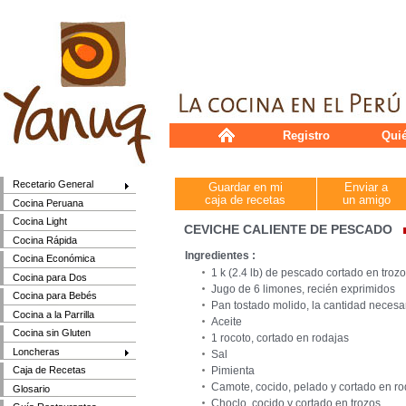
Registro
Qui
Recetario General
Guardar en mi
Enviar a
caja de recetas
un amigo
Cocina Peruana
Cocina Light
CEVICHE CALIENTE DE PESCADO
Cocina Rápida
Ingredientes :
Cocina Económica
1 k (2.4 lb) de pescado cortado en tro
Cocina para Dos
Jugo de 6 limones, recién exprimidos
Cocina para Bebés
Pan tostado molido, la cantidad necesa
Cocina a la Parrilla
Aceite
Cocina sin Gluten
1 rocoto, cortado en rodajas
Loncheras
Sal
Pimienta
Caja de Recetas
Camote, cocido, pelado y cortado en ro
Glosario
Choclo, cocido y cortado en trozos