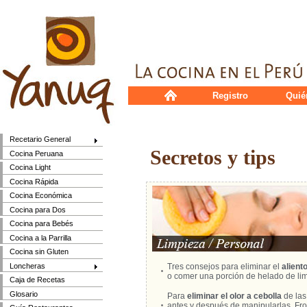
Registro
Quié
Recetario General
Secretos y tips
Cocina Peruana
Cocina Light
Cocina Rápida
Cocina Económica
Cocina para Dos
Cocina para Bebés
Cocina a la Parrilla
Cocina sin Gluten
Loncheras
Tres consejos para eliminar el
aliento
o comer una porción de helado de li
Caja de Recetas
Glosario
Para
eliminar el olor a cebolla
de las
antes y después de manipularlas. Frot