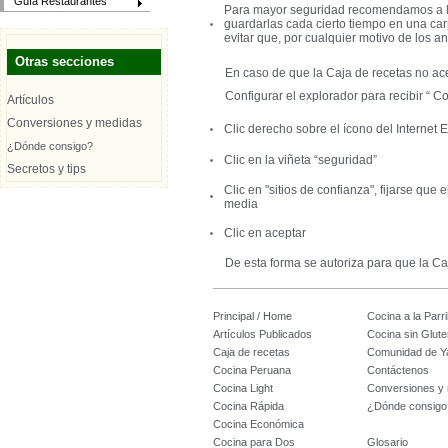
Guía Restaurantes
Para mayor seguridad recomendamos a los
guardarlas cada cierto tiempo en una ca
evitar que, por cualquier motivo de los 
Otras secciones
En caso de que la Caja de recetas no ace
Configurar el explorador para recibir “ Coo
Artículos
Conversiones y medidas
Clic derecho sobre el ícono del Internet 
¿Dónde consigo?
Clic en la viñeta “seguridad”
Secretos y tips
Clic en "sitios de confianza", fijarse que 
media
Clic en aceptar
De esta forma se autoriza para que la Ca
Principal / Home
Cocina a la Parril
Artículos Publicados
Cocina sin Glute
Caja de recetas
Comunidad de Y
Cocina Peruana
Contáctenos
Cocina Light
Conversiones y
Cocina Rápida
¿Dónde consigo
Cocina Económica
Cocina para Dos
Glosario