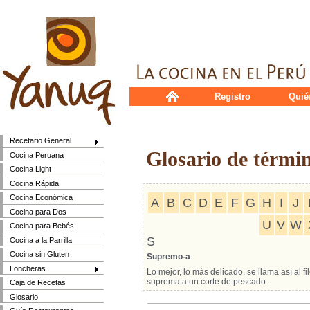
Registro
Quié
Recetario General
Glosario de térmi
Cocina Peruana
Cocina Light
Cocina Rápida
Cocina Económica
A
B
C
D
E
F
G
H
I
J
Cocina para Dos
U
V
W
Cocina para Bebés
S
Cocina a la Parrilla
Cocina sin Gluten
Supremo-a
Loncheras
Lo mejor, lo más delicado, se llama así al f
suprema a un corte de pescado.
Caja de Recetas
Glosario