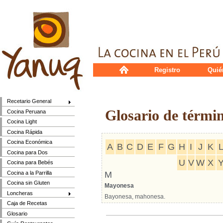
Registro
Quié
Recetario General
Glosario de térmi
Cocina Peruana
Cocina Light
Cocina Rápida
Cocina Económica
A
B
C
D
E
F
G
H
I
J
K
Cocina para Dos
U
V
W
X
Cocina para Bebés
Cocina a la Parrilla
M
Cocina sin Gluten
Mayonesa
Loncheras
Bayonesa, mahonesa.
Caja de Recetas
Glosario