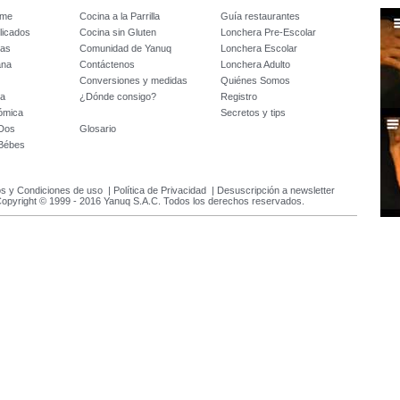
ome
Cocina a la Parrilla
Guía restaurantes
licados
Cocina sin Gluten
Lonchera Pre-Escolar
tas
Comunidad de Yanuq
Lonchera Escolar
ana
Contáctenos
Lonchera Adulto
Conversiones y medidas
Quiénes Somos
da
¿Dónde consigo?
Registro
ómica
Secretos y tips
 Dos
Glosario
 Bébes
s y Condiciones de uso
|
Política de Privacidad
|
Desuscripción a newsletter
opyright © 1999 - 2016 Yanuq S.A.C. Todos los derechos reservados.