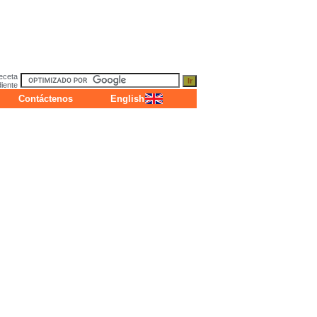
eceta
diente
Contáctenos
English