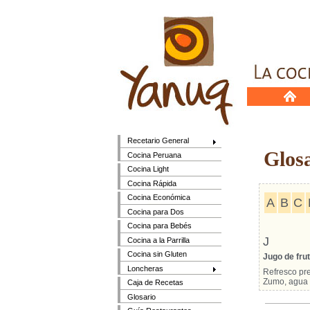
Recetario General
Glosar
Cocina Peruana
Cocina Light
Cocina Rápida
Cocina Económica
A
B
C
Cocina para Dos
Cocina para Bebés
J
Cocina a la Parrilla
Cocina sin Gluten
Jugo de fru
Loncheras
Refresco pre
Zumo, agua 
Caja de Recetas
Glosario