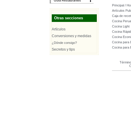
Guía Restaurantes
Principal / H
Artículos Pub
Caja de rece
Otras secciones
Cocina Peru
Cocina Light
Artículos
Cocina Rápi
Conversiones y medidas
Cocina Econ
Cocina para
¿Dónde consigo?
Cocina para
Secretos y tips
Término
C