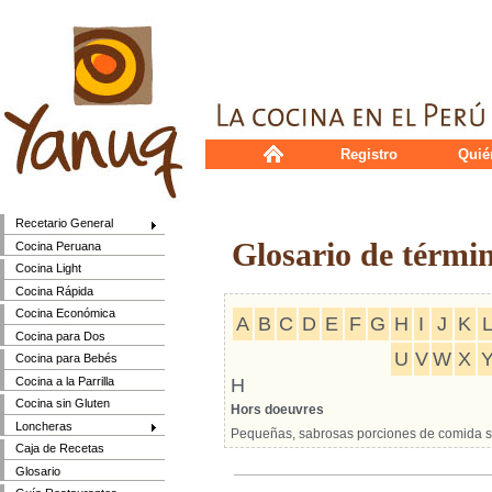
Registro
Quié
Recetario General
Glosario de térmi
Cocina Peruana
Cocina Light
Cocina Rápida
Cocina Económica
A
B
C
D
E
F
G
H
I
J
K
Cocina para Dos
U
V
W
X
Cocina para Bebés
Cocina a la Parrilla
H
Cocina sin Gluten
Hors doeuvres
Loncheras
Pequeñas, sabrosas porciones de comida se
Caja de Recetas
Glosario