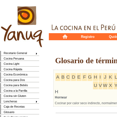
Registro
Quié
Recetario General
Glosario de térmi
Cocina Peruana
Cocina Light
Cocina Rápida
Cocina Económica
A
B
C
D
E
F
G
H
I
J
K
Cocina para Dos
U
V
W
X
Cocina para Bebés
Cocina a la Parrilla
H
Cocina sin Gluten
Hornear
Loncheras
Cocinar por calor seco indirecto, normalme
Caja de Recetas
Glosario