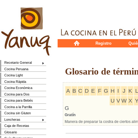
Registro
Quié
Recetario General
Glosario de térmi
Cocina Peruana
Cocina Light
Cocina Rápida
Cocina Económica
A
B
C
D
E
F
G
H
I
J
K
Cocina para Dos
U
V
W
X
Cocina para Bebés
Cocina a la Parrilla
G
Cocina sin Gluten
Gratín
Loncheras
Manera de preparar la costra de ciertos ali
Caja de Recetas
Glosario