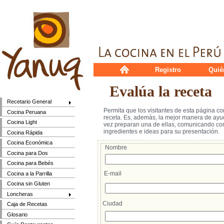
Registro
Quié
Evalúa la receta
Recetario General
Permita que los visitantes de esta página c
Cocina Peruana
receta. Es, además, la mejor manera de ayud
Cocina Light
vez preparan una de ellas, comunicando cons
ingredientes e ideas para su presentación.
Cocina Rápida
Cocina Económica
Nombre
Cocina para Dos
Cocina para Bebés
E-mail
Cocina a la Parrilla
Cocina sin Gluten
Loncheras
Ciudad
Caja de Recetas
Glosario