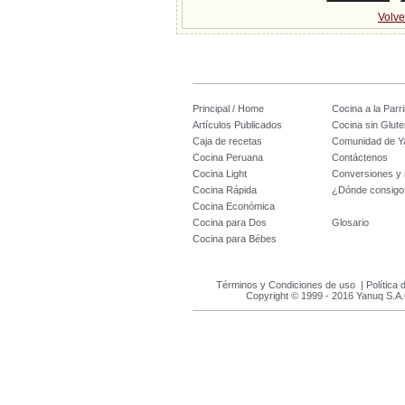
Volve
Principal / Home
Cocina a la Parril
Artículos Publicados
Cocina sin Glute
Caja de recetas
Comunidad de Y
Cocina Peruana
Contáctenos
Cocina Light
Conversiones y
Cocina Rápida
¿Dónde consigo
Cocina Económica
Cocina para Dos
Glosario
Cocina para Bébes
Términos y Condiciones de uso
|
Política 
Copyright © 1999 - 2016 Yanuq S.A