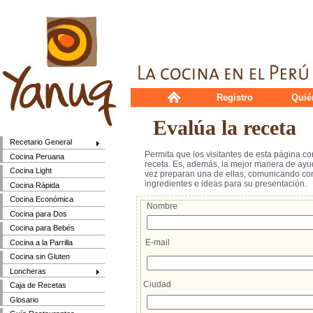
Registro
Quié
Evalúa la receta
Recetario General
Permita que los visitantes de esta página c
Cocina Peruana
receta. Es, además, la mejor manera de ayud
Cocina Light
vez preparan una de ellas, comunicando cons
ingredientes e ideas para su presentación.
Cocina Rápida
Cocina Económica
Nombre
Cocina para Dos
Cocina para Bebés
E-mail
Cocina a la Parrilla
Cocina sin Gluten
Loncheras
Ciudad
Caja de Recetas
Glosario