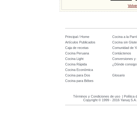
Volve
Principal / Home
Cocina a la Parril
Artículos Publicados
Cocina sin Glute
Caja de recetas
Comunidad de Y
Cocina Peruana
Contáctenos
Cocina Light
Conversiones y
Cocina Rápida
¿Dónde consigo
Cocina Económica
Cocina para Dos
Glosario
Cocina para Bébes
Términos y Condiciones de uso
|
Política 
Copyright © 1999 - 2016 Yanuq S.A