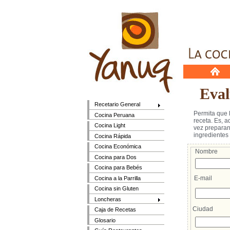
Evalú
Recetario General
Permita que 
Cocina Peruana
receta. Es, ad
Cocina Light
vez preparan u
ingredientes e
Cocina Rápida
Cocina Económica
Nombre
Cocina para Dos
Cocina para Bebés
E-mail
Cocina a la Parrilla
Cocina sin Gluten
Loncheras
Ciudad
Caja de Recetas
Glosario