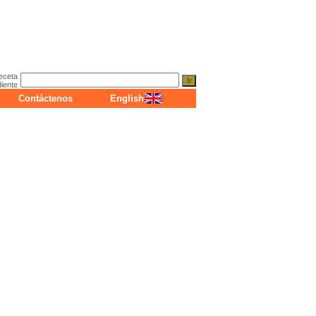
eceta
diente
Contáctenos
English