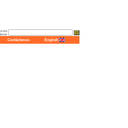
eceta
diente
Contáctenos
English