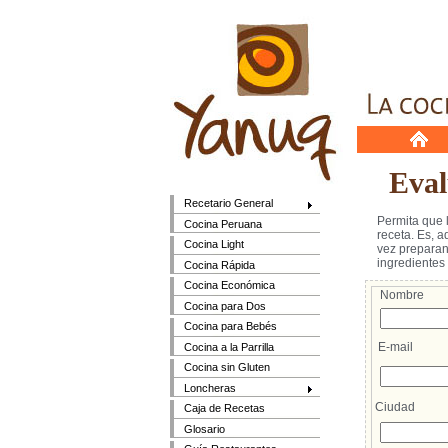
Evalú
Recetario General
Permita que 
Cocina Peruana
receta. Es, ad
Cocina Light
vez preparan u
ingredientes e
Cocina Rápida
Cocina Económica
Nombre
Cocina para Dos
Cocina para Bebés
E-mail
Cocina a la Parrilla
Cocina sin Gluten
Loncheras
Ciudad
Caja de Recetas
Glosario