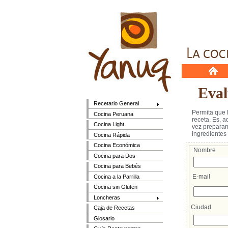
Evalú
Recetario General
Permita que 
Cocina Peruana
receta. Es, ad
Cocina Light
vez preparan u
ingredientes e
Cocina Rápida
Cocina Económica
Nombre
Cocina para Dos
Cocina para Bebés
E-mail
Cocina a la Parrilla
Cocina sin Gluten
Loncheras
Ciudad
Caja de Recetas
Glosario