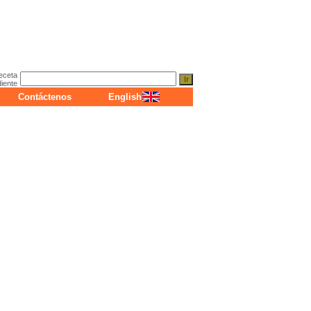
eceta
diente
Contáctenos
English