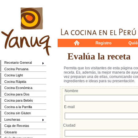
Registro
Quié
Evalúa la receta
Recetario General
Permita que los visitantes de esta página c
Cocina Peruana
receta. Es, además, la mejor manera de ayud
Cocina Light
vez preparan una de ellas, comunicando cons
ingredientes e ideas para su presentación.
Cocina Rápida
Cocina Económica
Nombre
Cocina para Dos
Cocina para Bebés
E-mail
Cocina a la Parrilla
Cocina sin Gluten
Loncheras
Ciudad
Caja de Recetas
Glosario