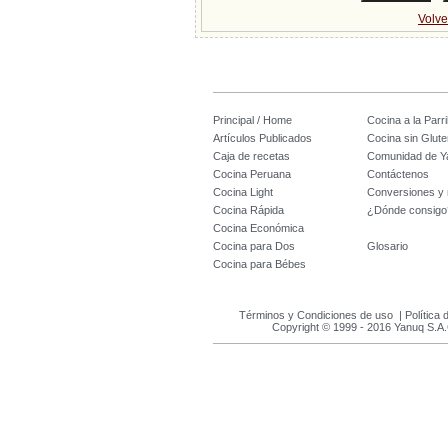
Volve
Principal / Home
Cocina a la Parril
Artículos Publicados
Cocina sin Glute
Caja de recetas
Comunidad de Y
Cocina Peruana
Contáctenos
Cocina Light
Conversiones y
Cocina Rápida
¿Dónde consigo
Cocina Económica
Cocina para Dos
Glosario
Cocina para Bébes
Términos y Condiciones de uso
|
Política 
Copyright © 1999 - 2016 Yanuq S.A