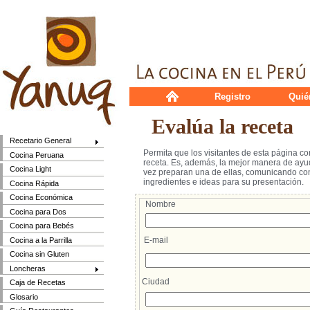
Registro
Quié
Evalúa la receta
Recetario General
Permita que los visitantes de esta página c
Cocina Peruana
receta. Es, además, la mejor manera de ayud
Cocina Light
vez preparan una de ellas, comunicando cons
ingredientes e ideas para su presentación.
Cocina Rápida
Cocina Económica
Nombre
Cocina para Dos
Cocina para Bebés
E-mail
Cocina a la Parrilla
Cocina sin Gluten
Loncheras
Ciudad
Caja de Recetas
Glosario