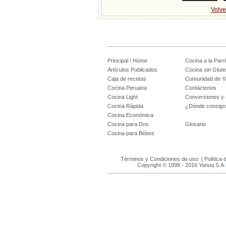
Volve
Principal / Home
Cocina a la Parril
Artículos Publicados
Cocina sin Glute
Caja de recetas
Comunidad de Y
Cocina Peruana
Contáctenos
Cocina Light
Conversiones y
Cocina Rápida
¿Dónde consigo
Cocina Económica
Cocina para Dos
Glosario
Cocina para Bébes
Términos y Condiciones de uso
|
Política 
Copyright © 1999 - 2016 Yanuq S.A