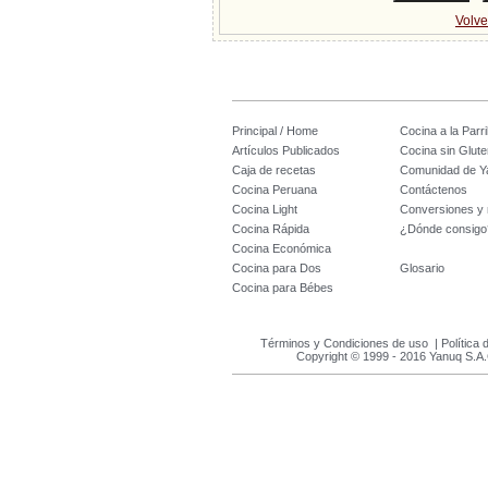
Volve
Principal / Home
Cocina a la Parril
Artículos Publicados
Cocina sin Glute
Caja de recetas
Comunidad de Y
Cocina Peruana
Contáctenos
Cocina Light
Conversiones y
Cocina Rápida
¿Dónde consigo
Cocina Económica
Cocina para Dos
Glosario
Cocina para Bébes
Términos y Condiciones de uso
|
Política 
Copyright © 1999 - 2016 Yanuq S.A