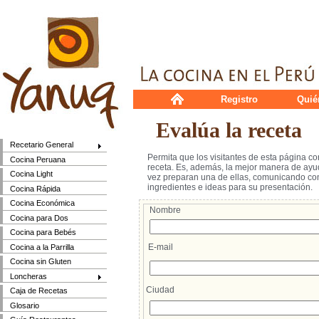
Registro
Quié
Evalúa la receta
Recetario General
Permita que los visitantes de esta página c
Cocina Peruana
receta. Es, además, la mejor manera de ayud
Cocina Light
vez preparan una de ellas, comunicando cons
ingredientes e ideas para su presentación.
Cocina Rápida
Cocina Económica
Nombre
Cocina para Dos
Cocina para Bebés
E-mail
Cocina a la Parrilla
Cocina sin Gluten
Loncheras
Ciudad
Caja de Recetas
Glosario