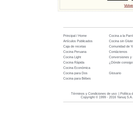
Volve
Principal / Home
Cocina a la Parril
Artículos Publicados
Cocina sin Glute
Caja de recetas
Comunidad de Y
Cocina Peruana
Contáctenos
Cocina Light
Conversiones y
Cocina Rápida
¿Dónde consigo
Cocina Económica
Cocina para Dos
Glosario
Cocina para Bébes
Términos y Condiciones de uso
|
Política 
Copyright © 1999 - 2016 Yanuq S.A