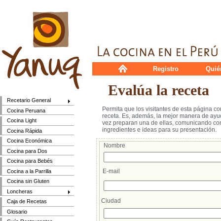
Registro
Quié
Evalúa la receta
Recetario General
Permita que los visitantes de esta página c
Cocina Peruana
receta. Es, además, la mejor manera de ayud
Cocina Light
vez preparan una de ellas, comunicando cons
ingredientes e ideas para su presentación.
Cocina Rápida
Cocina Económica
Nombre
Cocina para Dos
Cocina para Bebés
E-mail
Cocina a la Parrilla
Cocina sin Gluten
Loncheras
Ciudad
Caja de Recetas
Glosario