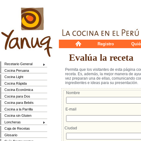
Registro
Quié
Evalúa la receta
Recetario General
Permita que los visitantes de esta página c
Cocina Peruana
receta. Es, además, la mejor manera de ayud
Cocina Light
vez preparan una de ellas, comunicando cons
ingredientes e ideas para su presentación.
Cocina Rápida
Cocina Económica
Nombre
Cocina para Dos
Cocina para Bebés
E-mail
Cocina a la Parrilla
Cocina sin Gluten
Loncheras
Ciudad
Caja de Recetas
Glosario