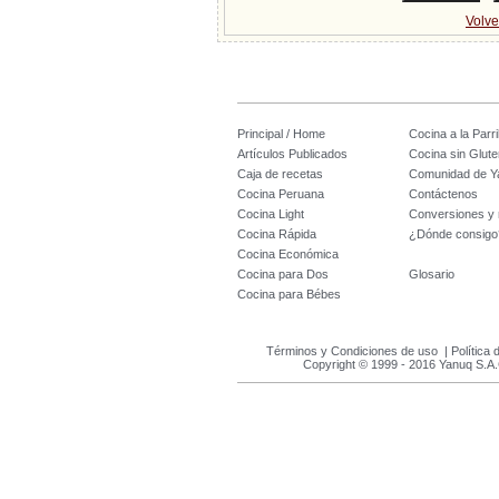
Volve
Principal / Home
Cocina a la Parril
Artículos Publicados
Cocina sin Glute
Caja de recetas
Comunidad de Y
Cocina Peruana
Contáctenos
Cocina Light
Conversiones y
Cocina Rápida
¿Dónde consigo
Cocina Económica
Cocina para Dos
Glosario
Cocina para Bébes
Términos y Condiciones de uso
|
Política 
Copyright © 1999 - 2016 Yanuq S.A