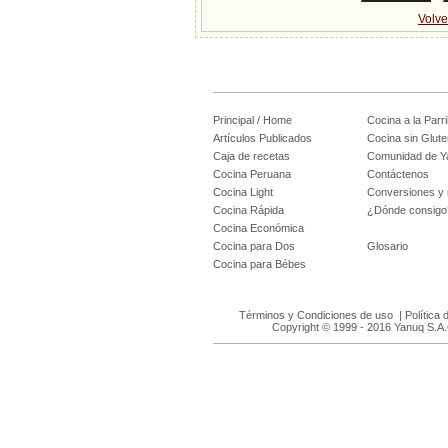
Volve
Principal / Home
Cocina a la Parril
Artículos Publicados
Cocina sin Glute
Caja de recetas
Comunidad de Y
Cocina Peruana
Contáctenos
Cocina Light
Conversiones y
Cocina Rápida
¿Dónde consigo
Cocina Económica
Cocina para Dos
Glosario
Cocina para Bébes
Términos y Condiciones de uso
|
Política 
Copyright © 1999 - 2016 Yanuq S.A