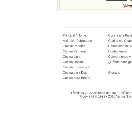
Volve
Principal / Home
Cocina a la Parril
Artículos Publicados
Cocina sin Glute
Caja de recetas
Comunidad de Y
Cocina Peruana
Contáctenos
Cocina Light
Conversiones y
Cocina Rápida
¿Dónde consigo
Cocina Económica
Cocina para Dos
Glosario
Cocina para Bébes
Términos y Condiciones de uso
|
Política 
Copyright © 1999 - 2016 Yanuq S.A