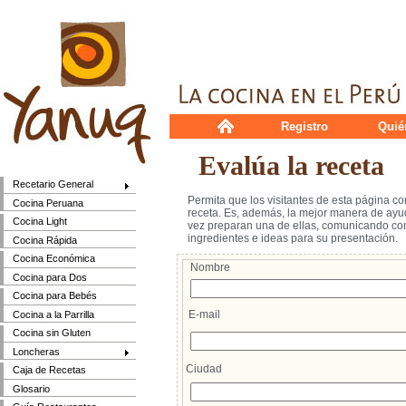
Registro
Quié
Evalúa la receta
Recetario General
Permita que los visitantes de esta página c
Cocina Peruana
receta. Es, además, la mejor manera de ayud
Cocina Light
vez preparan una de ellas, comunicando cons
ingredientes e ideas para su presentación.
Cocina Rápida
Cocina Económica
Nombre
Cocina para Dos
Cocina para Bebés
E-mail
Cocina a la Parrilla
Cocina sin Gluten
Loncheras
Ciudad
Caja de Recetas
Glosario