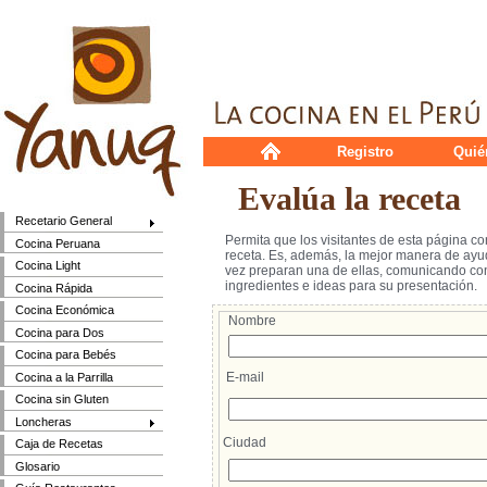
Registro
Quié
Evalúa la receta
Recetario General
Permita que los visitantes de esta página c
Cocina Peruana
receta. Es, además, la mejor manera de ayud
Cocina Light
vez preparan una de ellas, comunicando cons
ingredientes e ideas para su presentación.
Cocina Rápida
Cocina Económica
Nombre
Cocina para Dos
Cocina para Bebés
E-mail
Cocina a la Parrilla
Cocina sin Gluten
Loncheras
Ciudad
Caja de Recetas
Glosario