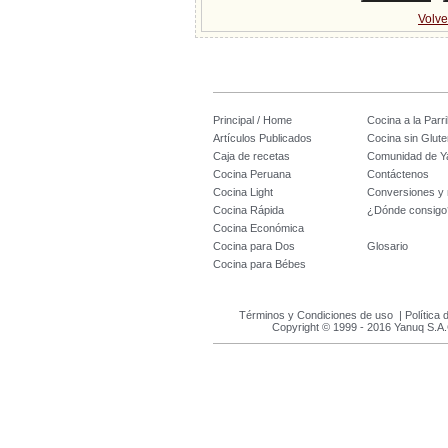
Volve
Principal / Home
Cocina a la Parril
Artículos Publicados
Cocina sin Glute
Caja de recetas
Comunidad de Y
Cocina Peruana
Contáctenos
Cocina Light
Conversiones y
Cocina Rápida
¿Dónde consigo
Cocina Económica
Cocina para Dos
Glosario
Cocina para Bébes
Términos y Condiciones de uso
|
Política 
Copyright © 1999 - 2016 Yanuq S.A