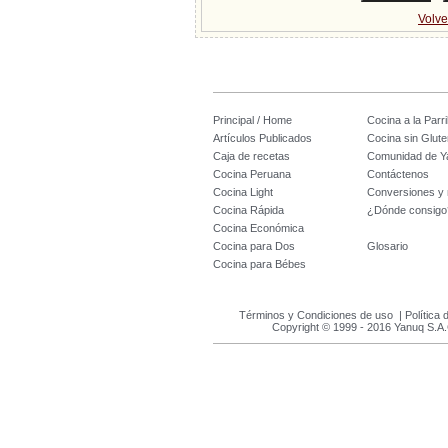
Volve
Principal / Home
Cocina a la Parril
Artículos Publicados
Cocina sin Glute
Caja de recetas
Comunidad de Y
Cocina Peruana
Contáctenos
Cocina Light
Conversiones y
Cocina Rápida
¿Dónde consigo
Cocina Económica
Cocina para Dos
Glosario
Cocina para Bébes
Términos y Condiciones de uso
|
Política 
Copyright © 1999 - 2016 Yanuq S.A