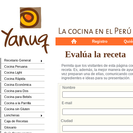
Registro
Quié
Evalúa la receta
Recetario General
Permita que los visitantes de esta página c
Cocina Peruana
receta. Es, además, la mejor manera de ayud
Cocina Light
vez preparan una de ellas, comunicando cons
ingredientes e ideas para su presentación.
Cocina Rápida
Cocina Económica
Nombre
Cocina para Dos
Cocina para Bebés
E-mail
Cocina a la Parrilla
Cocina sin Gluten
Loncheras
Ciudad
Caja de Recetas
Glosario