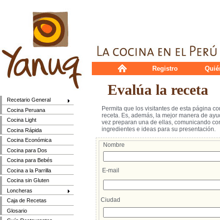
Registro
Quié
Evalúa la receta
Recetario General
Permita que los visitantes de esta página c
Cocina Peruana
receta. Es, además, la mejor manera de ayud
Cocina Light
vez preparan una de ellas, comunicando cons
ingredientes e ideas para su presentación.
Cocina Rápida
Cocina Económica
Nombre
Cocina para Dos
Cocina para Bebés
E-mail
Cocina a la Parrilla
Cocina sin Gluten
Loncheras
Ciudad
Caja de Recetas
Glosario