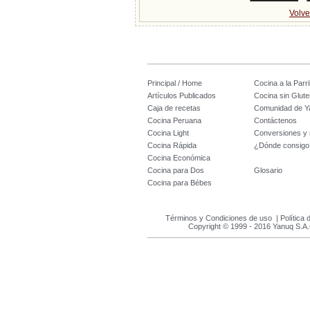
Volve
Principal / Home
Cocina a la Parril
Artículos Publicados
Cocina sin Glute
Caja de recetas
Comunidad de Y
Cocina Peruana
Contáctenos
Cocina Light
Conversiones y
Cocina Rápida
¿Dónde consigo
Cocina Económica
Cocina para Dos
Glosario
Cocina para Bébes
Términos y Condiciones de uso
|
Política 
Copyright © 1999 - 2016 Yanuq S.A