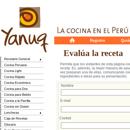
Registro
Quié
Evalúa la receta
Recetario General
Permita que los visitantes de esta página c
Cocina Peruana
receta. Es, además, la mejor manera de ayud
Cocina Light
vez preparan una de ellas, comunicando cons
ingredientes e ideas para su presentación.
Cocina Rápida
Cocina Económica
Nombre
Cocina para Dos
Cocina para Bebés
E-mail
Cocina a la Parrilla
Cocina sin Gluten
Loncheras
Ciudad
Caja de Recetas
Glosario