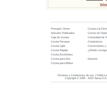
Volve
Principal / Home
Cocina a la Parril
Artículos Publicados
Cocina sin Glute
Caja de recetas
Comunidad de Y
Cocina Peruana
Contáctenos
Cocina Light
Conversiones y
Cocina Rápida
¿Dónde consigo
Cocina Económica
Cocina para Dos
Glosario
Cocina para Bébes
Términos y Condiciones de uso
|
Política 
Copyright © 1999 - 2016 Yanuq S.A