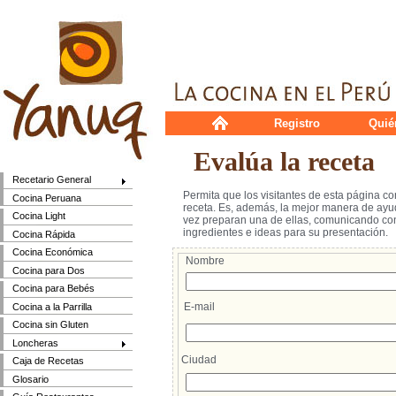
Registro
Quié
Evalúa la receta
Recetario General
Permita que los visitantes de esta página c
Cocina Peruana
receta. Es, además, la mejor manera de ayud
Cocina Light
vez preparan una de ellas, comunicando cons
ingredientes e ideas para su presentación.
Cocina Rápida
Cocina Económica
Nombre
Cocina para Dos
Cocina para Bebés
E-mail
Cocina a la Parrilla
Cocina sin Gluten
Loncheras
Ciudad
Caja de Recetas
Glosario