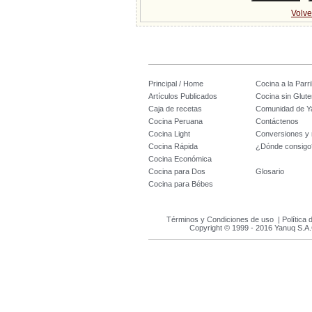
Volve
Principal / Home
Cocina a la Parril
Artículos Publicados
Cocina sin Glute
Caja de recetas
Comunidad de Y
Cocina Peruana
Contáctenos
Cocina Light
Conversiones y
Cocina Rápida
¿Dónde consigo
Cocina Económica
Cocina para Dos
Glosario
Cocina para Bébes
Términos y Condiciones de uso
|
Política 
Copyright © 1999 - 2016 Yanuq S.A