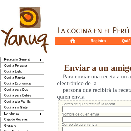
Registro
Quié
Recetario General
Enviar a un amig
Cocina Peruana
Cocina Light
Para enviar una receta a un a
Cocina Rápida
electrónico de la
Cocina Económica
persona que recibirá la receta
Cocina para Dos
quien envia
Cocina para Bebés
Cocina a la Parrilla
Correo de quien recibirá la receta
Cocina sin Gluten
Loncheras
Nombre de quien envía
Caja de Recetas
Correo de quien envía
Glosario