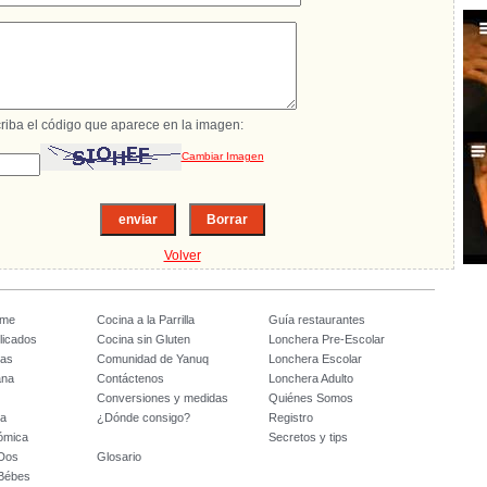
riba el código que aparece en la imagen:
Cambiar Imagen
Volver
ome
Cocina a la Parrilla
Guía restaurantes
licados
Cocina sin Gluten
Lonchera Pre-Escolar
tas
Comunidad de Yanuq
Lonchera Escolar
ana
Contáctenos
Lonchera Adulto
Conversiones y medidas
Quiénes Somos
da
¿Dónde consigo?
Registro
ómica
Secretos y tips
 Dos
Glosario
 Bébes