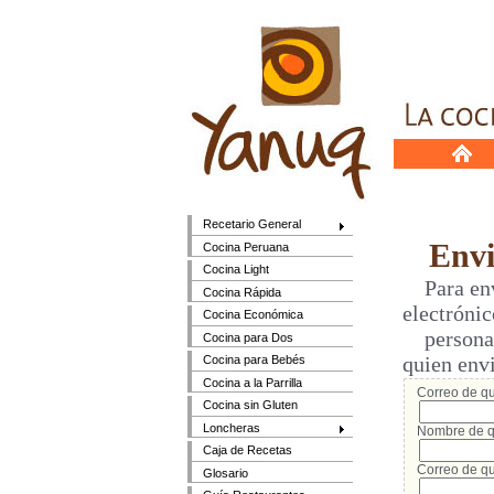
Recetario General
Envia
Cocina Peruana
Cocina Light
Para envi
Cocina Rápida
electrónic
Cocina Económica
persona q
Cocina para Dos
quien env
Cocina para Bebés
Cocina a la Parrilla
Correo de qui
Cocina sin Gluten
Loncheras
Nombre de q
Caja de Recetas
Correo de qu
Glosario