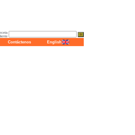
eceta
diente
Contáctenos
English