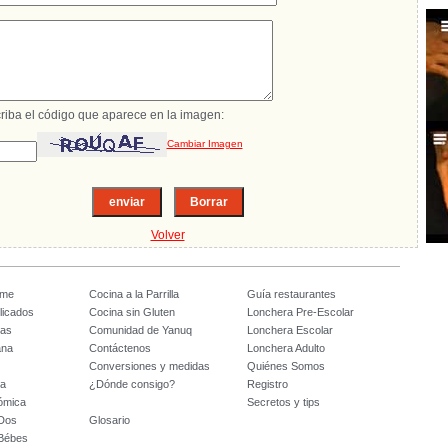
riba el código que aparece en la imagen:
Cambiar Imagen
Volver
ome
Cocina a la Parrilla
Guía restaurantes
licados
Cocina sin Gluten
Lonchera Pre-Escolar
tas
Comunidad de Yanuq
Lonchera Escolar
ana
Contáctenos
Lonchera Adulto
Conversiones y medidas
Quiénes Somos
da
¿Dónde consigo?
Registro
ómica
Secretos y tips
 Dos
Glosario
 Bébes