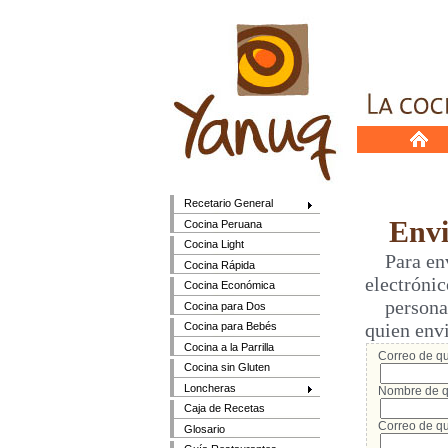
Recetario General
Envia
Cocina Peruana
Cocina Light
Para envi
Cocina Rápida
electrónic
Cocina Económica
persona q
Cocina para Dos
quien env
Cocina para Bebés
Cocina a la Parrilla
Correo de qui
Cocina sin Gluten
Loncheras
Nombre de q
Caja de Recetas
Correo de qu
Glosario