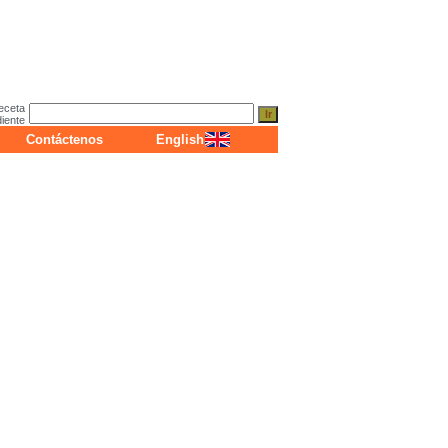
eceta
diente
Contáctenos
English