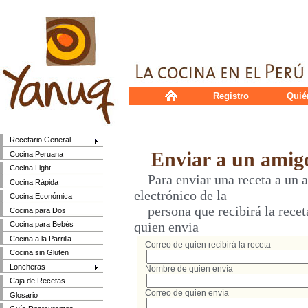
Registro
Quié
Recetario General
Enviar a un amig
Cocina Peruana
Cocina Light
Para enviar una receta a un a
Cocina Rápida
electrónico de la
Cocina Económica
persona que recibirá la receta
Cocina para Dos
quien envia
Cocina para Bebés
Cocina a la Parrilla
Correo de quien recibirá la receta
Cocina sin Gluten
Loncheras
Nombre de quien envía
Caja de Recetas
Correo de quien envía
Glosario