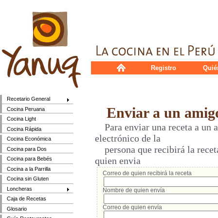
Registro
Quié
Recetario General
Enviar a un amig
Cocina Peruana
Cocina Light
Para enviar una receta a un a
Cocina Rápida
electrónico de la
Cocina Económica
persona que recibirá la receta
Cocina para Dos
quien envia
Cocina para Bebés
Cocina a la Parrilla
Correo de quien recibirá la receta
Cocina sin Gluten
Loncheras
Nombre de quien envía
Caja de Recetas
Correo de quien envía
Glosario