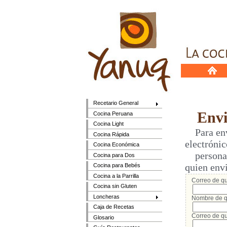
Recetario General
Envia
Cocina Peruana
Cocina Light
Para envi
Cocina Rápida
electrónic
Cocina Económica
persona q
Cocina para Dos
quien env
Cocina para Bebés
Cocina a la Parrilla
Correo de qui
Cocina sin Gluten
Loncheras
Nombre de q
Caja de Recetas
Correo de qu
Glosario