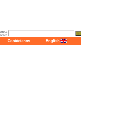
eceta
diente
Contáctenos
English