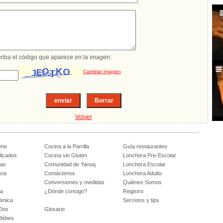
riba el código que aparece en la imagen:
Cambiar Imagen
Volver
ome
Cocina a la Parrilla
Guía restaurantes
licados
Cocina sin Gluten
Lonchera Pre-Escolar
tas
Comunidad de Yanuq
Lonchera Escolar
ana
Contáctenos
Lonchera Adulto
Conversiones y medidas
Quiénes Somos
da
¿Dónde consigo?
Registro
ómica
Secretos y tips
 Dos
Glosario
 Bébes