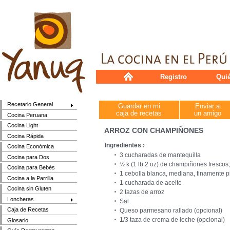
Registro
Qui
Recetario General
Guardar en mi
Enviar a
caja de recetas
un amigo
Cocina Peruana
Cocina Light
ARROZ CON CHAMPIÑONES
Cocina Rápida
Ingredientes :
Cocina Económica
3 cucharadas de mantequilla
Cocina para Dos
½ k (1 lb 2 oz) de champiñones frescos
Cocina para Bebés
1 cebolla blanca, mediana, finamente 
Cocina a la Parrilla
1 cucharada de aceite
Cocina sin Gluten
2 tazas de arroz
Loncheras
Sal
Caja de Recetas
Queso parmesano rallado (opcional)
1/3 taza de crema de leche (opcional)
Glosario