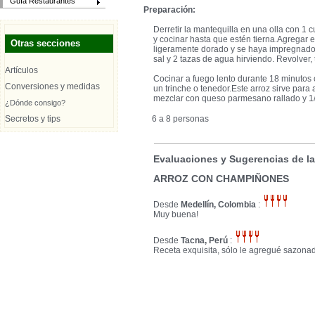
Guía Restaurantes
Preparación:
Derretir la mantequilla en una olla con 1 
y cocinar hasta que estén tierna.Agregar e
Otras secciones
ligeramente dorado y se haya impregnado
sal y 2 tazas de agua hirviendo. Revolver, 
Artículos
Cocinar a fuego lento durante 18 minutos 
Conversiones y medidas
un trinche o tenedor.Este arroz sirve par
mezclar con queso parmesano rallado y 1/
¿Dónde consigo?
Secretos y tips
6 a 8 personas
Evaluaciones y Sugerencias de l
ARROZ CON CHAMPIÑONES
Desde
Medellín, Colombia
:
Muy buena!
Desde
Tacna, Perú
:
Receta exquisita, sólo le agregué sazonad