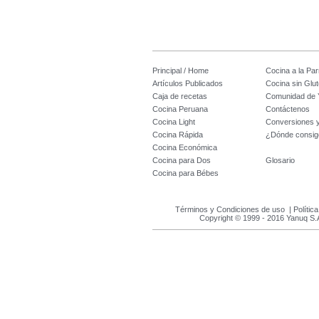
Principal / Home
Cocina a la Parr
Artículos Publicados
Cocina sin Glu
Caja de recetas
Comunidad de 
Cocina Peruana
Contáctenos
Cocina Light
Conversiones 
Cocina Rápida
¿Dónde consig
Cocina Económica
Cocina para Dos
Glosario
Cocina para Bébes
Términos y Condiciones de uso
|
Polític
Copyright © 1999 - 2016 Yanuq S.