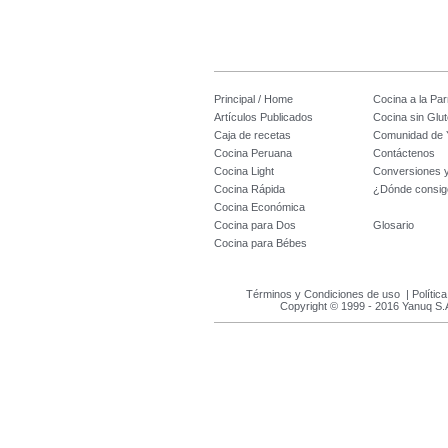
Principal / Home
Cocina a la Parr
Artículos Publicados
Cocina sin Glu
Caja de recetas
Comunidad de 
Cocina Peruana
Contáctenos
Cocina Light
Conversiones 
Cocina Rápida
¿Dónde consig
Cocina Económica
Cocina para Dos
Glosario
Cocina para Bébes
Términos y Condiciones de uso
|
Polític
Copyright © 1999 - 2016 Yanuq S.