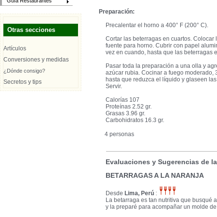
Guía Restaurantes
Preparación:
Precalentar el horno a 400° F (200° C).
Otras secciones
Cortar las beterragas en cuartos. Colocar 
fuente para horno. Cubrir con papel alumi
Artículos
vez en cuando, hasta que las beterragas es
Conversiones y medidas
Pasar toda la preparación a una olla y agr
¿Dónde consigo?
azúcar rubia. Cocinar a fuego moderado,
hasta que reduzca el líquido y glaseen las 
Secretos y tips
Servir.
Calorías 107
Proteínas 2.52 gr.
Grasas 3.96 gr.
Carbohidratos 16.3 gr.
4 personas
Evaluaciones y Sugerencias de l
BETARRAGAS A LA NARANJA
Desde
Lima, Perú
:
La betarraga es tan nutritiva que busqué al
y la preparé para acompañar un molde de