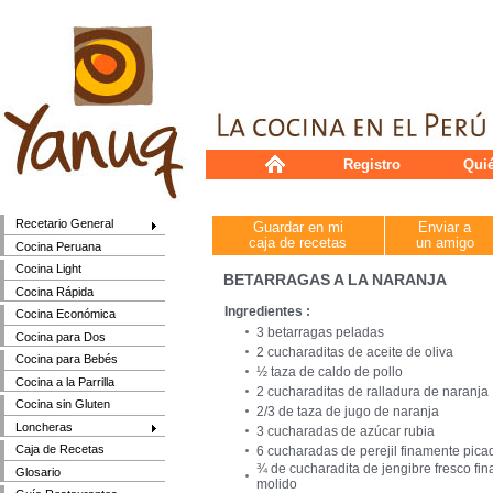
Registro
Qui
Recetario General
Guardar en mi
Enviar a
caja de recetas
un amigo
Cocina Peruana
Cocina Light
BETARRAGAS A LA NARANJA
Cocina Rápida
Ingredientes :
Cocina Económica
3 betarragas peladas
Cocina para Dos
2 cucharaditas de aceite de oliva
Cocina para Bebés
½ taza de caldo de pollo
Cocina a la Parrilla
2 cucharaditas de ralladura de naranja
Cocina sin Gluten
2/3 de taza de jugo de naranja
Loncheras
3 cucharadas de azúcar rubia
Caja de Recetas
6 cucharadas de perejil finamente pica
¾ de cucharadita de jengibre fresco fi
Glosario
molido