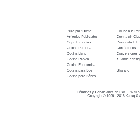
Principal / Home
Cocina a la Parr
Artículos Publicados
Cocina sin Glu
Caja de recetas
Comunidad de 
Cocina Peruana
Contáctenos
Cocina Light
Conversiones 
Cocina Rápida
¿Dónde consig
Cocina Económica
Cocina para Dos
Glosario
Cocina para Bébes
Términos y Condiciones de uso
|
Polític
Copyright © 1999 - 2016 Yanuq S.