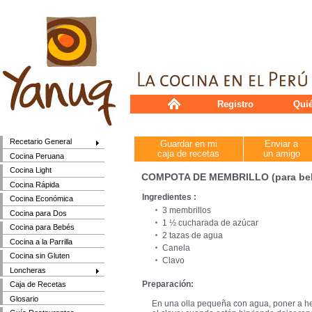
Registro
Qui
Recetario General
Guardar en mi
Enviar a
caja de recetas
un amigo
Cocina Peruana
Cocina Light
COMPOTA DE MEMBRILLO (para be
Cocina Rápida
Ingredientes :
Cocina Económica
3 membrillos
Cocina para Dos
1 ½ cucharada de azúcar
Cocina para Bebés
2 tazas de agua
Cocina a la Parrilla
Canela
Cocina sin Gluten
Clavo
Loncheras
Preparación:
Caja de Recetas
Glosario
En una olla pequeña con agua, poner a her