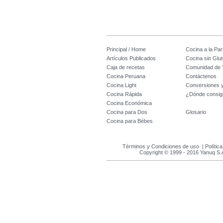
Principal / Home
Cocina a la Parr
Artículos Publicados
Cocina sin Glu
Caja de recetas
Comunidad de 
Cocina Peruana
Contáctenos
Cocina Light
Conversiones 
Cocina Rápida
¿Dónde consig
Cocina Económica
Cocina para Dos
Glosario
Cocina para Bébes
Términos y Condiciones de uso
|
Polític
Copyright © 1999 - 2016 Yanuq S.