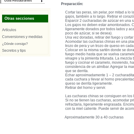
Guía Restaurantes
Preparación:
Cortar las peras, sin pelar, por mitad a lo 
gajos, también a lo largo. Retirar el coraz
Otras secciones
Esparcir 2 cucharadas de azúcar en una s
Los gajos no deben estar amontonados. C
ligeramente dorados por todos lados y aca
Artículos
poco de azúcar, si se desea).
Conversiones y medidas
Una vez doradas, retirar del fuego y cortar
Acomodar las cucharas chinas en una planc
¿Dónde consigo?
trozo de pera y un trozo de queso en cada
Colocar en la misma sartén donde se doraro
Secretos y tips
fuego medio hasta que se vuelva caramelo. 
vinagre y la pimienta triturada. La mezcla
fuego y cocinar el caramelo, moviendo, ha
consistencia de un almíbar. Agregar la man
que se derrita.
Echar aproximadamente 1 – 2 cucharaditas
cada cuchara y llevar al horno precalenta
queso se derrita ligeramente.
Retirar del horno y servir.
Las cucharas chinas se consiguen en los l
Si no se tienen las cucharas, acomodar p
refractaria, ligeramente engrasada. Encim
con la miel caliente. Puede servir de ac
Aproximadamente 30 a 40 cucharas