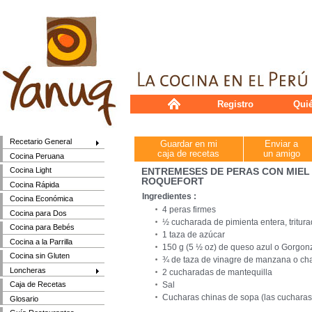
Registro
Qui
Recetario General
Guardar en mi
Enviar a
caja de recetas
un amigo
Cocina Peruana
ENTREMESES DE PERAS CON MIEL
Cocina Light
ROQUEFORT
Cocina Rápida
Ingredientes :
Cocina Económica
4 peras firmes
Cocina para Dos
½ cucharada de pimienta entera, tritur
Cocina para Bebés
1 taza de azúcar
Cocina a la Parrilla
150 g (5 ½ oz) de queso azul o Gorgonzo
Cocina sin Gluten
¾ de taza de vinagre de manzana o c
Loncheras
2 cucharadas de mantequilla
Sal
Caja de Recetas
Cucharas chinas de sopa (las cucharas 
Glosario