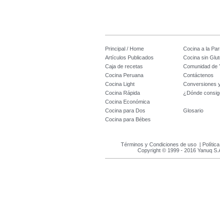
Principal / Home
Cocina a la Parr
Artículos Publicados
Cocina sin Glu
Caja de recetas
Comunidad de 
Cocina Peruana
Contáctenos
Cocina Light
Conversiones 
Cocina Rápida
¿Dónde consig
Cocina Económica
Cocina para Dos
Glosario
Cocina para Bébes
Términos y Condiciones de uso
|
Polític
Copyright © 1999 - 2016 Yanuq S.