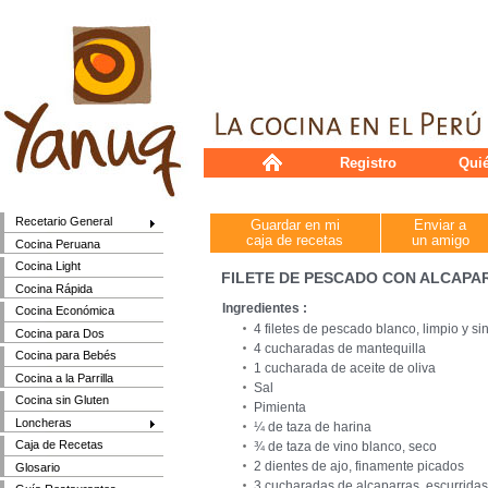
Registro
Qui
Recetario General
Guardar en mi
Enviar a
caja de recetas
un amigo
Cocina Peruana
Cocina Light
FILETE DE PESCADO CON ALCAPA
Cocina Rápida
Ingredientes :
Cocina Económica
4 filetes de pescado blanco, limpio y si
Cocina para Dos
4 cucharadas de mantequilla
Cocina para Bebés
1 cucharada de aceite de oliva
Cocina a la Parrilla
Sal
Cocina sin Gluten
Pimienta
Loncheras
¼ de taza de harina
Caja de Recetas
¾ de taza de vino blanco, seco
2 dientes de ajo, finamente picados
Glosario
3 cucharadas de alcaparras, escurridas