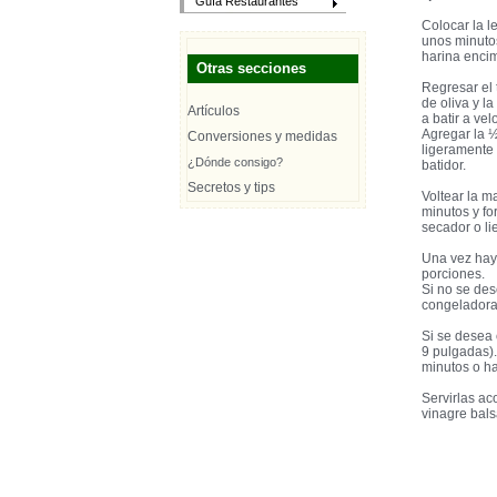
Guía Restaurantes
Colocar la le
unos minutos
harina encim
Otras secciones
Regresar el 
de oliva y l
Artículos
a batir a ve
Agregar la ½
Conversiones y medidas
ligeramente 
¿Dónde consigo?
batidor.
Secretos y tips
Voltear la 
minutos y fo
secador o li
Una vez haya
porciones.
Si no se des
congeladora
Si se desea 
9 pulgadas).
minutos o ha
Servirlas ac
vinagre bal