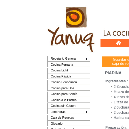
Recetario General
Guardar 
caja de re
Cocina Peruana
Cocina Light
PIADINA
Cocina Rápida
Ingredientes :
Cocina Económica
2 ¼ cuch
Cocina para Dos
½ taza de
Cocina para Bebés
4 tazas d
Cocina a la Parrilla
1 taza de
Cocina sin Gluten
2 cuchara
Loncheras
2 cuchara
Harina ex
Caja de Recetas
Glosario
Preparación: