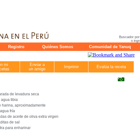
Buscador por
o ingr
Registro
Quiénes Somos
Comunidad de Yanuq
en mi
Enviar a
Imprimir
Evalúa la receta
cetas
un amigo
arada de levadura seca
 agua tibia
e harina, aproximadamente
 agua fría
das de aceite de oliva extra virgen
ditas de sal
tra para enharinar