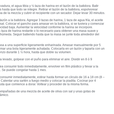
vadura, el agua tibia y ½ taza de harina en el tazón de la batidora. Batir
 hasta que todo se integre. Retirar el tazón de la batidora, espolvorear
a de la mezcla y cubrir el recipiente con un secador. Dejar levar 30 minutos.
tazón a la batidora. Agregar 3 tazas de harina, 1 taza de agua fría, el aceite
a sal. Colocar el gancho para amasar en la batidora, si se tuviera y comenzar
locidad baja. Aumentar la velocidad conforme la harina se incorpore.
 taza de harina restante o lo necesario para obtener una masa suave y
húmeda. Seguir batiendo hasta que la masa se junte toda alrededor del
masa a una superficie ligeramente enharinada. Amasar manualmente por 5
rmar una bola ligeramente achatada. Colocarla en un tazón y taparla con un
enzo durante 1 ½ hora, hasta que doble su volumen.
 levado, golpear con el puño para eliminar el aire. Dividir en 8 ó 9
ea consumir todo inmediatamente, envolver en film plástico y llevar a la
. Se puede congelar hasta 1 mes.
consumir inmediatamente, estirar hasta formar un círculo de 16 a 18 cm (8 –
 Calentar una sartén a fuego medio y colocar la piadita. Cocinar por 4
sta que comience a dorar. Voltear y proceder de la misma forma.
ompañadas de una mezcla de aceite de oliva con sal y unas gotas de
sámico.