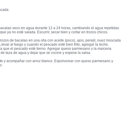
scada
bacalao seco en agua durante 12 a 24 horas, cambiando el agua repetidas
que ya no esté salada. Escurrir, secar bien y cortar en trozos chicos.
trozos de bacalao en una olla con aceite (poco), ajos, perejil, nuez moscada
Llevar al fuego y cuando el pescado esté bien frito, agregar la leche.
ta que el pescado esté tierno. Agregar queso parmesano y la maicena
 de taza de agua y dejar que se cocine y espese la salsa.
ente y acompañar con arroz blanco. Espolvorear con queso parmesano y
o.