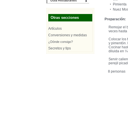
Guía Restaurantes
Pimienta
Nuez Mo
Otras secciones
Preparación:
Remojar el 
Artículos
veces hasta 
Conversiones y medidas
Colocar los 
¿Dónde consigo?
y pimentón. 
Cocinar has
Secretos y tips
diluida en ¼
Servir cali
perejil picad
8 personas