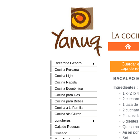
Recetario General
Guardar 
caja de re
Cocina Peruana
Cocina Light
BACALAO 
Cocina Rápida
Ingredientes :
Cocina Económica
1 k (2 lb
Cocina para Dos
2 cuchara
Cocina para Bebés
1 taza de
Cocina a la Parrilla
2 cuchar
Cocina sin Gluten
2 tazas d
Loncheras
6 dientes
Queso par
Caja de Recetas
Ají en po
Glosario
Sal