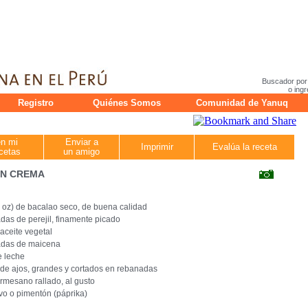
Buscador por
o ingr
Registro
Quiénes Somos
Comunidad de Yanuq
en mi
Enviar a
Imprimir
Evalúa la receta
cetas
un amigo
EN CREMA
 4 oz) de bacalao seco, de buena calidad
das de perejil, finamente picado
 aceite vegetal
adas de maicena
e leche
 de ajos, grandes y cortados en rebanadas
mesano rallado, al gusto
lvo o pimentón (páprika)