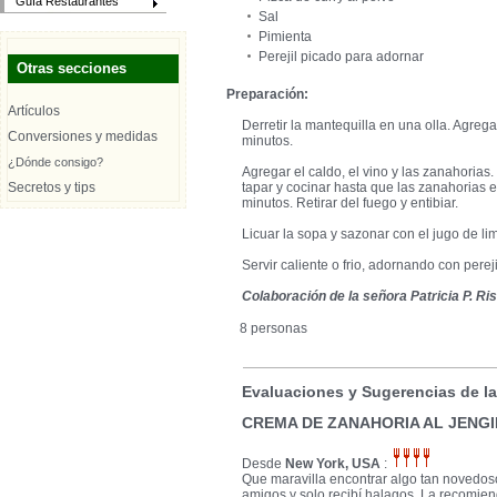
Guía Restaurantes
Sal
Pimienta
Perejil picado para adornar
Otras secciones
Preparación:
Artículos
Derretir la mantequilla en una olla. Agregar
Conversiones y medidas
minutos.
¿Dónde consigo?
Agregar el caldo, el vino y las zanahorias.
Secretos y tips
tapar y cocinar hasta que las zanahorias 
minutos. Retirar del fuego y entibiar.
Licuar la sopa y sazonar con el jugo de lim
Servir caliente o frio, adornando con pereji
Colaboración de la señora Patricia P. Ri
8 personas
Evaluaciones y Sugerencias de l
CREMA DE ZANAHORIA AL JENG
Desde
New York, USA
:
Que maravilla encontrar algo tan novedoso
amigos y solo recibí halagos. La recomien