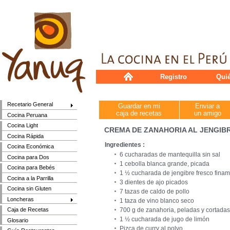
Registro
Qui
Recetario General
Guardar en mi
Enviar a
caja de recetas
un amigo
Cocina Peruana
Cocina Light
CREMA DE ZANAHORIA AL JENGIB
Cocina Rápida
Ingredientes :
Cocina Económica
6 cucharadas de mantequilla sin sal
Cocina para Dos
1 cebolla blanca grande, picada
Cocina para Bebés
1 ½ cucharada de jengibre fresco fina
Cocina a la Parrilla
3 dientes de ajo picados
Cocina sin Gluten
7 tazas de caldo de pollo
Loncheras
1 taza de vino blanco seco
700 g de zanahoria, peladas y cortadas
Caja de Recetas
1 ½ cucharada de jugo de limón
Glosario
Pizca de curry al polvo