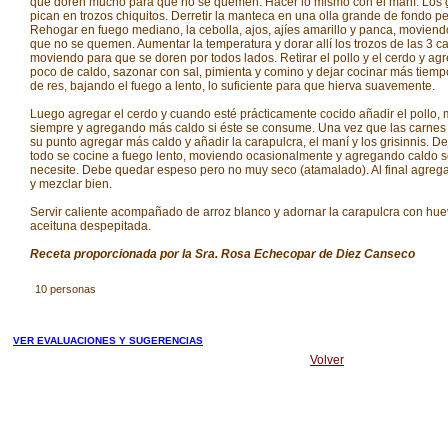
que doren mucho para que no se quemen. Hacer lo mismo con el maní. Los g
pican en trozos chiquitos. Derretir la manteca en una olla grande de fondo p
Rehogar en fuego mediano, la cebolla, ajos, ajíes amarillo y panca, moviend
que no se quemen. Aumentar la temperatura y dorar allí los trozos de las 3 c
moviendo para que se doren por todos lados. Retirar el pollo y el cerdo y ag
poco de caldo, sazonar con sal, pimienta y comino y dejar cocinar más tiemp
de res, bajando el fuego a lento, lo suficiente para que hierva suavemente.
Luego agregar el cerdo y cuando esté prácticamente cocido añadir el pollo,
siempre y agregando más caldo si éste se consume. Una vez que las carnes
su punto agregar más caldo y añadir la carapulcra, el maní y los grisinnis. D
todo se cocine a fuego lento, moviendo ocasionalmente y agregando caldo 
necesite. Debe quedar espeso pero no muy seco (atamalado). Al final agregar
y mezclar bien.
Servir caliente acompañado de arroz blanco y adornar la carapulcra con hue
aceituna despepitada.
Receta proporcionada por la Sra. Rosa Echecopar de Diez Canseco
10 personas
VER EVALUACIONES Y SUGERENCIAS
Volver