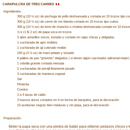
CARAPULCRA DE TRES CARNES
Ingredientes :
300 g (10 ½ oz) de pechuga de pollo deshuesada y cortada en 10 trozos tipo c
300 g (10 ½ oz) de carne de res blanda cortada en 10 trozos tipo cubos
300 g (10 ½ oz) de lomo de chancho o chuleta deshuesada cortado en 10 trozos
½ k (1 lb 2 oz) de papa seca en trozos
3 ajíes amarillos secos, tostado y cortado en rajas chicas y delgadas.
1 cucharada de ajos molidos
1 cucharada de ají colorado molido
100 g (3 ½ oz) de maní pelado y tostado
6 palitos de pan “grisinnis” delgados ( si tienen algún sazonador adicional mejor)
1 cebolla grande cortada menuda
2 cucharadas de perejil finamente picado
3 cucharadas de manteca vegetal
Sal
Pimienta
Comino
2 a 4 tazas de caldo
3 huevos duros cortados en 4 en forma de barquitos, para la decoración
10 aceitunas negras bien maduras y sin pepa, para la decoración
Preparación:
Moler la papa seca con una piedra de batán para obtener pedazos chicos y to