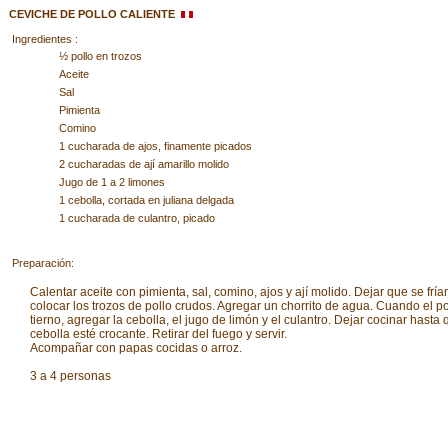
CEVICHE DE POLLO CALIENTE
Ingredientes :
½ pollo en trozos
Aceite
Sal
Pimienta
Comino
1 cucharada de ajos, finamente picados
2 cucharadas de ají amarillo molido
Jugo de 1 a 2 limones
1 cebolla, cortada en juliana delgada
1 cucharada de culantro, picado
Preparación:
Calentar aceite con pimienta, sal, comino, ajos y ají molido. Dejar que se fría
colocar los trozos de pollo crudos. Agregar un chorrito de agua. Cuando el po
tierno, agregar la cebolla, el jugo de limón y el culantro. Dejar cocinar hasta 
cebolla esté crocante. Retirar del fuego y servir.
Acompañar con papas cocidas o arroz.
3 a 4 personas