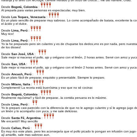
naranja y lo sirvo con lechuga, camote morado y un trozo de choclo... me dió hambre, chau.
Desde
Bogotá, Colombia
:
Al preparla para varias personas es espectacular, muy bien.
Desde
Los Teques, Venezuela
:
Es un plato sencillo de preparar muy sabroso. Lo como acompañado de batata, excelente la co
el ácido y el dulce.
Desde
Lima, Perú
:
Muy rico!
Desde
Lima, Perú
:
Yo la he preparado pero sin culantro y es de chuparse los dedos,vno es por nada, pero nuestr
de los dioses!
Desde
San José, USA
:
Sale mejor si maceras el pollo, ajo y orégano con el limón, 2 horas antes. Servir con arroz y yuc
Desde
San, USA
:
Sale mejor si maceras el pollo, ajo y orégano con el limón 2 horas antes. Servir con arroz y yuca
Desde
Ancash, Perú
:
Es un plato fácil de preparar, exquisito y presentable. Siempre lo preparo.
Desde
Milano, Italia
:
Complementi! La receta está buenísima y eso que no sé cocinar.
Desde
Bogotá, Colombia
:
Realmente riquísima!! y fácil de preparar...la comida peruana es lo máximo.
Desde
Lima, Perú
:
Yo lo preparo casi parecido con la diferencia de que no le agrego culantro y sí le agrego jugo 
un limón y lo acompaño con yuca, y me sale delicioso.
Desde
Santa Fé, Argentina
:
Me encantó!! Muy sencillo
Desde
Callao, Perú
:
Es muy rico este plato, pero les aconsejaría que el pollo picado lo pongan en infusión con jugo 
ají amarillo, sale mas sabroso aun.