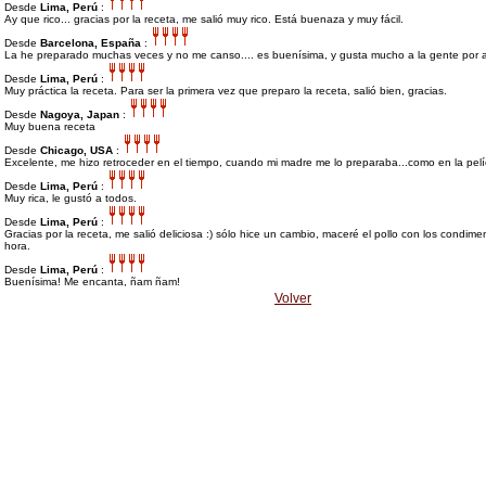
Desde
Lima, Perú
:
Ay que rico... gracias por la receta, me salió muy rico. Está buenaza y muy fácil.
Desde
Barcelona, España
:
La he preparado muchas veces y no me canso.... es buenísima, y gusta mucho a la gente por 
Desde
Lima, Perú
:
Muy práctica la receta. Para ser la primera vez que preparo la receta, salió bien, gracias.
Desde
Nagoya, Japan
:
Muy buena receta
Desde
Chicago, USA
:
Excelente, me hizo retroceder en el tiempo, cuando mi madre me lo preparaba...como en la pelíc
Desde
Lima, Perú
:
Muy rica, le gustó a todos.
Desde
Lima, Perú
:
Gracias por la receta, me salió deliciosa :) sólo hice un cambio, maceré el pollo con los condim
hora.
Desde
Lima, Perú
:
Buenísima! Me encanta, ñam ñam!
Volver