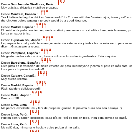
Desde
San Juan de Miraflores, Perú
:
Muy práctica, didáctica y fácil de preparar.
Desde
Montreal, Canada
:
Yes I believe letting the chicken "maserando" for 2 hours with the "comino, ajos, limon y sal" an
the chicken before putting it to cook would be a good idea too.
Desde
Madrid, España
:
El ceviche de pollo tambien se puede sustituir para variar, con cebollita china, sale buenazo, pr
Le da un sabor único.
Desde
Fujisawa Shi, Japón
:
La preparé tal cual y salió buenazo,recomiendo esta receta y todas las de esta web...para mue
dicen...Gracias por la receta.
Desde
Pamplona, España
:
Me gusta mucho esta comida , hemos utilizado todos los ingredientes. Está muy rico
Desde
Barcelona, España
:
Este plato es la variación del tipico ceviche de pato Huarmeyano y como el pato es más caro, se
Está para chuparse los dedos!!
Desde
Calgary, Canadá
:
Muy buena receta1
Desde
Madrid, España
:
Fácil, rápido y deliciosoooo!!!
Desde
Moka, Japón
:
Buenazo!!!!!!
Desde
Lima, Lima
:
Me parece excelente, muy fácil de preparar, gracias. la próxima quizá sea con naranja. :)
Desde
Lima, Perú
:
Huelen bien y saben deliciosos, cada día el Perú es rico en todo, y en esta comida se pasó.
Desde
Lima, Perú
:
Me salió rica, mi mamá lo hacía y quise probar si me salía.