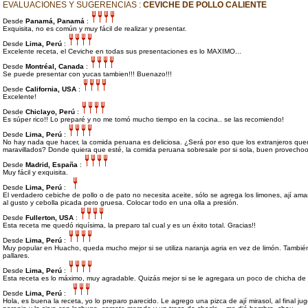
EVALUACIONES Y SUGERENCIAS :
CEVICHE DE POLLO CALIENTE
Desde
Panamá, Panamá
:
Exquisita, no es común y muy fácil de realizar y presentar.
Desde
Lima, Perú
:
Excelente receta, el Ceviche en todas sus presentaciones es lo MAXIMO...
Desde
Montréal, Canada
:
Se puede presentar con yucas tambien!!! Buenazo!!!
Desde
California, USA
:
Excelente!
Desde
Chiclayo, Perú
:
Es súper rico!! Lo preparé y no me tomó mucho tiempo en la cocina.. se las recomiendo!
Desde
Lima, Perú
:
No hay nada que hacer, la comida peruana es deliciosa. ¿Será por eso que los extranjeros qu
maravillados? Donde quiera que esté, la comida peruana sobresale por si sola, buen provecho
Desde
Madrid, España
:
Muy fácil y exquisita.
Desde
Lima, Perú
:
El verdadero cebiche de pollo o de pato no necesita aceite, sólo se agrega los limones, ají amari
al gusto y cebolla picada pero gruesa. Colocar todo en una olla a presión.
Desde
Fullerton, USA
:
Esta receta me quedó riquísima, la preparo tal cual y es un éxito total. Gracias!!
Desde
Lima, Perú
:
Muy popular en Huacho, queda mucho mejor si se utiliza naranja agria en vez de limón. También
pallares.
Desde
Lima, Perú
:
Esta receta es lo máximo, muy agradable. Quizás mejor si se le agregara un poco de chicha de 
Desde
Lima, Perú
:
Hola, es buena la receta, yo lo preparo parecido. Le agrego una pizca de ají mirasol, al final ju