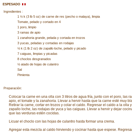
ESPESADO
Ingredientes :
1 ½ k (3 lb 5 oz) de carne de res (pecho o malaya), limpia
Tomate, pelado y cortado en 4
1 poro, limpio
3 ramas de apio
1 zanahoria grande, pelada y cortada en trozos
3 yucas, peladas y cortadas en rodajas
½ k (1 lb 2 oz) de zapallo loche, pelado y picado
7 caiguas, limpias y picadas
8 choclos desgranados
½ atado de hojas de culantro
Sal
Pimienta
Preparación:
Colocar la carne en una olla con 3 litros de agua fría, junto con el poro, las 
apio, el tomate y la zanahoria. Llevar a hervir hasta que la carne esté muy bl
Retirar la carne, cortar en trozos y colar el caldo. Regresar el caldo a la olla 
zapallo loche, las rodajas de yuca y las caiguas. Llevar a hervir y dejar cocin
que las verduras estén cocidas.
Licuar el choclo con las hojas de culantro hasta formar una crema.
Agregar esta mezcla al caldo hirviendo y cocinar hasta que espese. Regresar