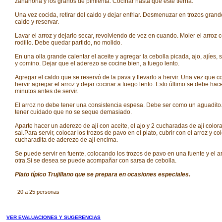
zanahoria y los granos de pimienta. Cocinar hasta que esté tierna.
Una vez cocida, retirar del caldo y dejar enfriar. Desmenuzar en trozos grand
caldo y reservar.
Lavar el arroz y dejarlo secar, revolviendo de vez en cuando. Moler el arroz 
rodillo. Debe quedar partido, no molido.
En una olla grande calentar el aceite y agregar la cebolla picada, ajo, ajíes, 
y comino. Dejar que el aderezo se cocine bien, a fuego lento.
Agregar el caldo que se reservó de la pava y llevarlo a hervir. Una vez que 
hervir agregar el arroz y dejar cocinar a fuego lento. Esto último se debe hac
minutos antes de servir.
El arroz no debe tener una consistencia espesa. Debe ser como un aguadito
tener cuidado que no se seque demasiado.
Aparte hacer un aderezo de ají con aceite, el ajo y 2 cucharadas de ají colo
sal.Para servir, colocar los trozos de pavo en el plato, cubrir con el arroz y co
cucharadita de aderezo de ají encima.
Se puede servir en fuente, colocando los trozos de pavo en una fuente y el a
otra.Si se desea se puede acompañar con sarsa de cebolla.
Plato típico Trujillano que se prepara en ocasiones especiales.
20 a 25 personas
VER EVALUACIONES Y SUGERENCIAS