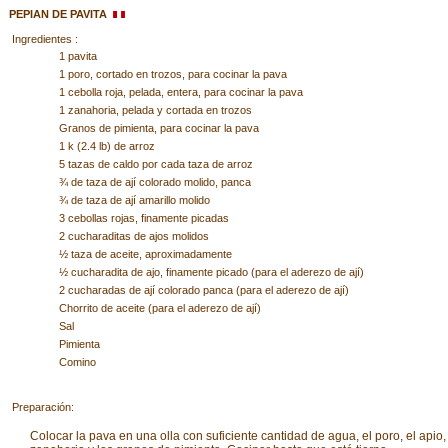
PEPIAN DE PAVITA
Ingredientes :
1 pavita
1 poro, cortado en trozos, para cocinar la pava
1 cebolla roja, pelada, entera, para cocinar la pava
1 zanahoria, pelada y cortada en trozos
Granos de pimienta, para cocinar la pava
1 k (2.4 lb) de arroz
5 tazas de caldo por cada taza de arroz
¾ de taza de ají colorado molido, panca
¾ de taza de ají amarillo molido
3 cebollas rojas, finamente picadas
2 cucharaditas de ajos molidos
½ taza de aceite, aproximadamente
½ cucharadita de ajo, finamente picado (para el aderezo de ají)
2 cucharadas de ají colorado panca (para el aderezo de ají)
Chorrito de aceite (para el aderezo de ají)
Sal
Pimienta
Comino
Preparación:
Colocar la pava en una olla con suficiente cantidad de agua, el poro, el apio, 