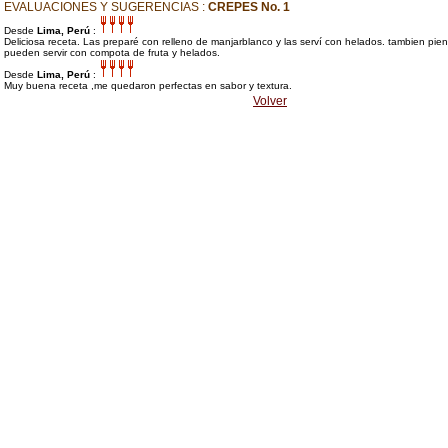
EVALUACIONES Y SUGERENCIAS :
CREPES No. 1
Desde
Lima, Perú
:
Deliciosa receta. Las preparé con relleno de manjarblanco y las serví con helados. tambien pie
pueden servir con compota de fruta y helados.
Desde
Lima, Perú
:
Muy buena receta ,me quedaron perfectas en sabor y textura.
Volver